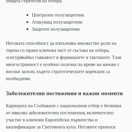
общата стратегия на отбора.
Централен полузащитник
Атакуващ полузащитник
Защитен полузащитник
Неговата способност да изпълнява множество роли на
терена го прави ключова част от състава на отбора,
осигурявайки гъвкавост в формациите и тактиките. Тази
многостранност е особено полезна по време на мачове с
високи залози, където стратегическите корекции са
необходими.
Забележителни постижения и важни моменти
Кариерата на Солбаккен с националния отбор е белязана
от няколко забележителни постижения, включително
участие в ключови Европейски първенства и
квалификации за Световната купа. Неговите приноси