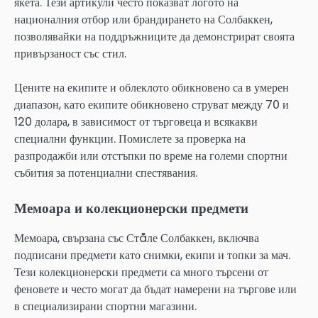
якета. Тези артикули често показват логото на
националния отбор или брандирането на Солбаккен,
позволявайки на поддръжниците да демонстрират своята
привързаност със стил.
Цените на екипите и облеклото обикновено са в умерен
диапазон, като екипите обикновено струват между 70 и
120 долара, в зависимост от търговеца и всякакви
специални функции. Помислете за проверка на
разпродажби или отстъпки по време на големи спортни
събития за потенциални спестявания.
Мемоара и колекционерски предмети
Мемоара, свързана със Стåле Солбаккен, включва
подписани предмети като снимки, екипи и топки за мач.
Тези колекционерски предмети са много търсени от
феновете и често могат да бъдат намерени на търгове или
в специализирани спортни магазини.