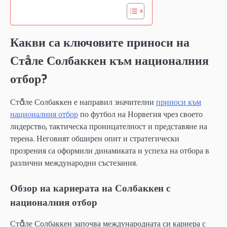
Какви са ключовите приноси на
Стåле Солбаккен към националния
отбор?
Стåле Солбаккен е направил значителни
приноси към
националния отбор
по футбол на Норвегия чрез своето
лидерство, тактическа проницателност и представяне на
терена. Неговият обширен опит и стратегически
прозрения са оформили динамиката и успеха на отбора в
различни международни състезания.
Обзор на кариерата на Солбаккен с
националния отбор
Стåле Солбаккен започва международната си кариера с