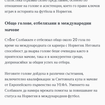
статистика отразява силно представяне, особено по
отношение на голове и асистенции, което го прави ключов
играч в историята на футбола в Норвегия.
Общо голове, отбелязани в международни
мачове
Стåле Солбаккен е отбелязал общо около 20 гола по
време на международната си кариера с Норвегия. Неговата
способност да вкарва голове беше очевидна както в
приятелски мачове, така и в конкурентни срещи,
допринасяйки за общия успех на отбора.
Неговите голове дойдоха в различни състезания,
включително квалификации за Световната купа и мачове
от Европейското първенство на УЕФА. Умението на
Солбаккен да намира мрежата помогна за повишаване на
статуса на Норвегия в международния футбол.