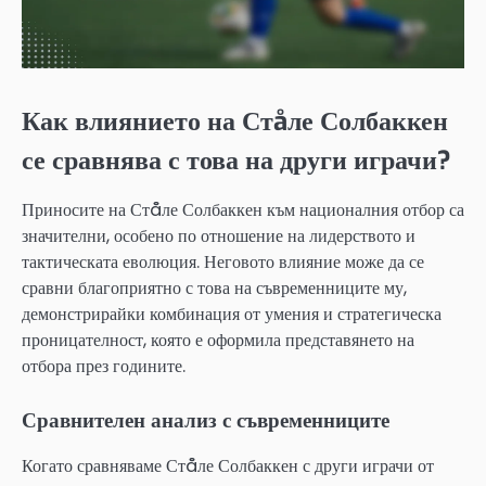
Как влиянието на Стåле Солбаккен
се сравнява с това на други играчи?
Приносите на Стåле Солбаккен към националния отбор са
значителни, особено по отношение на лидерството и
тактическата еволюция. Неговото влияние може да се
сравни благоприятно с това на съвременниците му,
демонстрирайки комбинация от умения и стратегическа
проницателност, която е оформила представянето на
отбора през годините.
Сравнителен анализ с съвременниците
Когато сравняваме Стåле Солбаккен с други играчи от