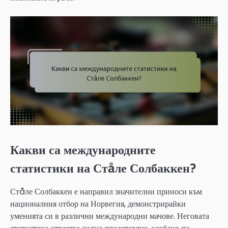
Какви са международните
статистики на Стåле Солбаккен?
Стåле Солбаккен е направил значителни приноси към
националния отбор на Норвегия, демонстрирайки
уменията си в различни международни мачове. Неговата