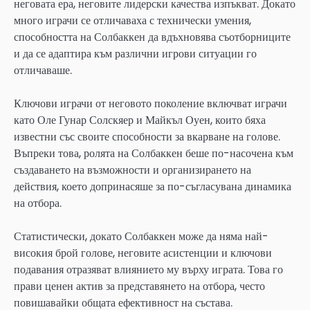
неговата ера, неговите лидерски качества изпъкват. Докато
много играчи се отличаваха с технически умения,
способността на Солбаккен да вдъхновява съотборниците
и да се адаптира към различни игрови ситуации го
отличаваше.
Ключови играчи от неговото поколение включват играчи
като Оле Гунар Солскяер и Майкъл Оуен, които бяха
известни със своите способности за вкарване на голове.
Въпреки това, ролята на Солбаккен беше по-насочена към
създаването на възможности и организирането на
действия, което допринасяше за по-съгласувана динамика
на отбора.
Статистически, докато Солбаккен може да няма най-
високия брой голове, неговите асистенции и ключови
подавания отразяват влиянието му върху играта. Това го
прави ценен актив за представянето на отбора, често
повишавайки общата ефективност на състава.