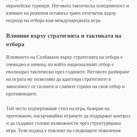
европейски турнири. Неговата тактическа осведоменост и
вземане на решения оставиха траен отпечатък върху
подхода на отбора към международната игра.
Влияние върху стратегията и тактиката на
отбора
Влиянието на Солбаккен върху стратегията на отбора е
очевидно в начина, по който националният отбор е
еволюирал тактически през годините. Неговото разбиране
на играта му позволява да адаптира стратегиите в
зависимост от силните и слабите страни на своя отбор и
противниците.
Той често подчертаваше стил на игра, базиран на
притежание, насърчавайки играчите да поддържат контрол
и да създават голови възможности чрез структурирана
игра. Този подход е повлиял на следващите поколения