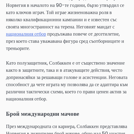
Норвегия в началото на 90-те години, бързо утвърдил се
като ключов играч. Той играе жизненоважна роля в
няколко квалификационни кампании и е известен със
своята многостранност на терена. Неговият мандат с
националния отбор
продължава повече от десетилетие,
през което става уважавана фигура сред съотборниците и
треньорите.
Като полузащитник, Солбаккен е от съществено значение
както в защитните, така и в атакуващите действия, често
допринасяйки за решаващи голове и асистенции. Неговата
способност да чете играта му позволява да се адаптира към
различни тактически схеми, което го прави ценен актив за
националния отбор.
Брой международни мачове
През международната си кариера, Солбаккен представлява
Норвегия в значителен брой мачове, общо над 50 участия.