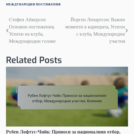
МЕЖДУНАРОДНИ ПОСТИЖЕНИЯ
Стефен Айверсен:
Йорген Ленартсон: Важни
Post
Основни постижения,
моменти в кариерата, Успехи
navigation
Успехи на клуба,
с клуба, Международни
Международни голове
участия
Related Posts
Рубен Лофтус-Чийк: Приноси за националния отбор,