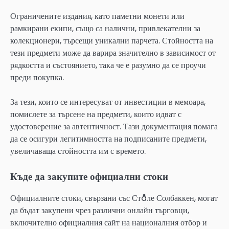
Ограничените издания, като паметни монети или
рамкирани екипи, също са налични, привлекателни за
колекционери, търсещи уникални парчета. Стойността на
тези предмети може да варира значително в зависимост от
рядкостта и състоянието, така че е разумно да се проучи
преди покупка.
За тези, които се интересуват от инвестиции в мемоара,
помислете за търсене на предмети, които идват с
удостоверение за автентичност. Тази документация помага
да се осигури легитимността на подписаните предмети,
увеличаваща стойността им с времето.
Къде да закупите официални стоки
Официалните стоки, свързани със Стåле Солбаккен, могат
да бъдат закупени чрез различни онлайн търговци,
включително официалния сайт на националния отбор и