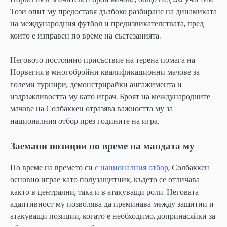
Този опит му предоставя дълбоко разбиране на динамиката
на международния футбол и предизвикателствата, пред
които е изправен по време на състезанията.
Неговото постоянно присъствие на терена помага на
Норвегия в многобройни квалификационни мачове за
големи турнири, демонстрирайки ангажимента и
издръжливостта му като играч. Броят на международните
мачове на Солбаккен отразява важността му за
националния отбор през годините на игра.
Заемани позиции по време на мандата му
По време на времето си
с националния отбор
, Солбаккен
основно играе като полузащитник, където се отличава
както в централни, така и в атакуващи роли. Неговата
адаптивност му позволява да преминава между защитни и
атакуващи позиции, когато е необходимо, допринасяйки за