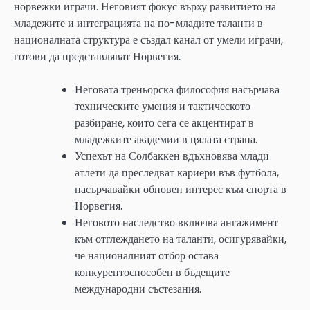
норвежки играчи. Неговият фокус върху развитието на
младежите и интеграцията на по-младите таланти в
националната структура е създал канал от умели играчи,
готови да представляват Норвегия.
Неговата треньорска философия насърчава
техническите умения и тактическото
разбиране, които сега се акцентират в
младежките академии в цялата страна.
Успехът на Солбаккен вдъхновява млади
атлети да преследват кариери във футбола,
насърчавайки обновен интерес към спорта в
Норвегия.
Неговото наследство включва ангажимент
към отглеждането на таланти, осигурявайки,
че националният отбор остава
конкурентоспособен в бъдещите
международни състезания.