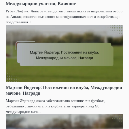
Международни участия, Влияние
Рубен Лофтус-Чийк се утвърди като важен актив за националния отбор
на Англия, известен със своята многофункционалност и въздействащи
представяния. С…
Мартин Йодегор: Постижения на клуба, Международни
мачове, Награди
Мартин Øдегаард оказа забележително влияние във футбола,
отбелязано с важни етапи в клубната му кариера и над 50
международни мача…