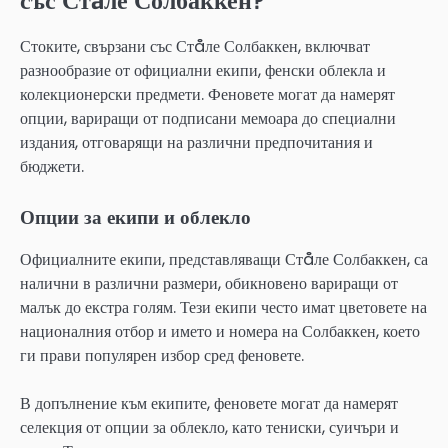
със Стåле Солбаккен?
Стоките, свързани със Стåле Солбаккен, включват
разнообразие от официални екипи, фенски облекла и
колекционерски предмети. Феновете могат да намерят
опции, вариращи от подписани мемоара до специални
издания, отговарящи на различни предпочитания и
бюджети.
Опции за екипи и облекло
Официалните екипи, представляващи Стåле Солбаккен, са
налични в различни размери, обикновено вариращи от
малък до екстра голям. Тези екипи често имат цветовете на
националния отбор и името и номера на Солбаккен, което
ги прави популярен избор сред феновете.
В допълнение към екипите, феновете могат да намерят
селекция от опции за облекло, като тениски, суичъри и