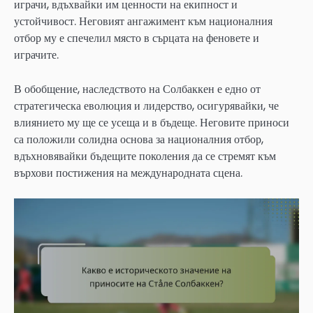
играчи, вдъхвайки им ценности на екипност и
устойчивост. Неговият ангажимент към националния
отбор му е спечелил място в сърцата на феновете и
играчите.
В обобщение, наследството на Солбаккен е едно от
стратегическа еволюция и лидерство, осигурявайки, че
влиянието му ще се усеща и в бъдеще. Неговите приноси
са положили солидна основа за националния отбор,
вдъхновявайки бъдещите поколения да се стремят към
върхови постижения на международната сцена.