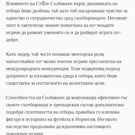
Влиянието на Стåле Солбаккен върху динамиката на
отбора беше дълбоко, тъй като той насърчаваше чувство за
единство и сътрудничество сред съотборниците. Неговият
опит и тактическо знание помогнаха на по-младите
играчи да развият уменията си и да разберат играта по-
добре.
Като лидер, той често поемаше менторска роля,
напътствайки по-малко опитни играчи през натиска на
международната конкуренция. Този подкрепящ подход
допринесе за положителна среда в отбора, която беше
съществена за постигането на колективни цели.
Способността на Солбаккен да комуникира ефективно със
своите съотборници и треньорския състав допълнително
подобри сплотеността на отбора, правейки го ключова
фигура в историята на футбола в Норвегия. Неговото
наследство продължава да вдъхновява настоящото
поколение играчи.