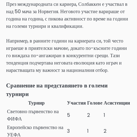
През международната си кариера, Солбаккен е участвал в
над 50 мача за Норвегия. Неговото участие варираше от
година на година, с пикова активност по време на години
на големи турнири и квалификации.
Например, в ранните години на кариерата си, той често
играеше в приятелски мачове, докато по-късните години
го виждаха по-ангажиран в конкурентни срещи. Тази
тенденция подчертава неговата еволюция като играч и
нарастващата му важност за националния отбор.
Сравнение на представянето в големи
турнири
Турнир
Участия
Голове
Асистенции
Световно първенство на
5
2
1
ФИФА
Европейско първенство на
3
1
2
УЕФА