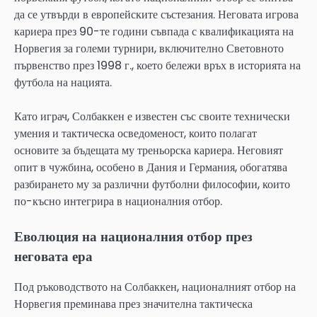
да се утвърди в европейските състезания. Неговата игрова
кариера през 90-те години съвпада с квалификацията на
Норвегия за големи турнири, включително Световното
първенство през 1998 г., което бележи връх в историята на
футбола на нацията.
Като играч, Солбаккен е известен със своите технически
умения и тактическа осведоменост, които полагат
основите за бъдещата му треньорска кариера. Неговият
опит в чужбина, особено в Дания и Германия, обогатява
разбирането му за различни футболни философии, които
по-късно интегрира в националния отбор.
Еволюция на националния отбор през
неговата ера
Под ръководството на Солбаккен, националният отбор на
Норвегия преминава през значителна тактическа