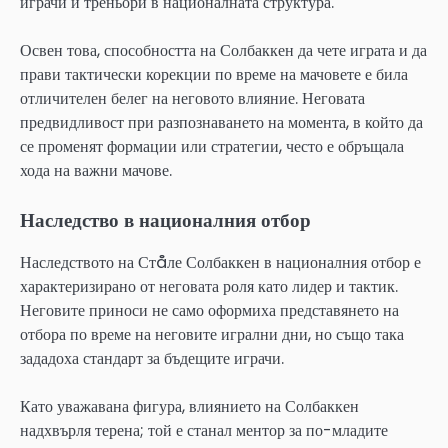
играчи и треньори в националната структура.
Освен това, способността на Солбаккен да чете играта и да
прави тактически корекции по време на мачовете е била
отличителен белег на неговото влияние. Неговата
предвидливост при разпознаването на момента, в който да
се променят формации или стратегии, често е обръщала
хода на важни мачове.
Наследство в националния отбор
Наследството на Стåле Солбаккен в националния отбор е
характеризирано от неговата роля като лидер и тактик.
Неговите приноси не само оформиха представянето на
отбора по време на неговите игрални дни, но също така
зададоха стандарт за бъдещите играчи.
Като уважавана фигура, влиянието на Солбаккен
надхвърля терена; той е станал ментор за по-младите