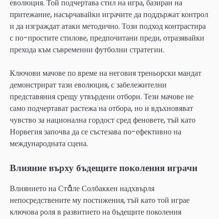
еволюция. Той подчертава стил на игра, базиран на
притежание, насърчавайки играчите да поддържат контрол
и да изграждат атаки методично. Този подход контрастира
с по-простите стилове, предпочитани преди, отразявайки
прехода към съвременни футболни стратегии.
Ключови мачове по време на неговия треньорски мандат
демонстрират тази еволюция, с забележителни
представяния срещу утвърдени отбори. Тези мачове не
само подчертават растежа на отбора, но и вдъхновяват
чувство за национална гордост сред феновете, тъй като
Норвегия започва да се състезава по-ефективно на
международната сцена.
Влияние върху бъдещите поколения играчи
Влиянието на Стåле Солбаккен надхвърля
непосредствените му постижения, тъй като той играе
ключова роля в развитието на бъдещите поколения