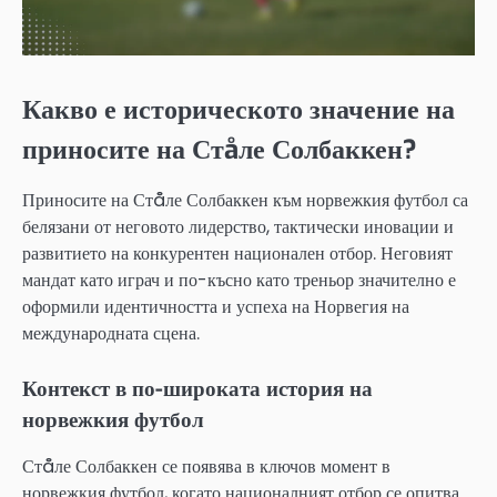
Какво е историческото значение на
приносите на Стåле Солбаккен?
Приносите на Стåле Солбаккен към норвежкия футбол са
белязани от неговото лидерство, тактически иновации и
развитието на конкурентен национален отбор. Неговият
мандат като играч и по-късно като треньор значително е
оформили идентичността и успеха на Норвегия на
международната сцена.
Контекст в по-широката история на
норвежкия футбол
Стåле Солбаккен се появява в ключов момент в
норвежкия футбол, когато националният отбор се опитва