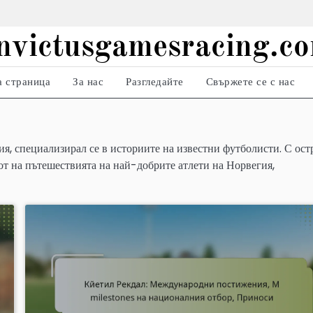
invictusgamesracing.c
а страница
За нас
Разгледайте
Свържете се с нас
я, специализирал се в историите на известни футболисти. С ост
вот на пътешествията на най-добрите атлети на Норвегия,