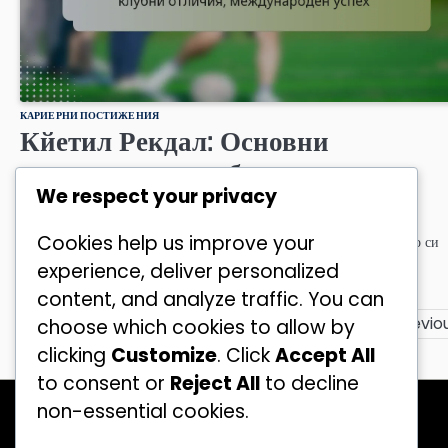
КАРИЕРНИ ПОСТИЖЕНИЯ
Кйетил Рекдал: Основни
постижения, клубни отличия,
We respect your privacy
международен успех
Cookies help us improve your
Кйетил Рекдал е видна фигура във футбола, известен с влиянието си
както като играч, така и като треньор. Кариерата му…
experience, deliver personalized
by
Ерик Лундгрен
03/02/2026
content, and analyze traffic. You can
Posts
Previo
choose which cookies to allow by
clicking
Customize
. Click
Accept All
pagination
to consent or
Reject All
to decline
Категории
non-essential cookies.
Биографии на играчите