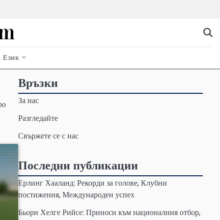
om
Език
Връзки
За нас
ро
Разгледайте
Свържете се с нас
Последни публикации
Ерлинг Хааланд: Рекорди за голове, Клубни
постижения, Международен успех
Бьорн Хелге Рийсе: Приноси към националния отбор,