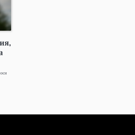
ия,
а
носи