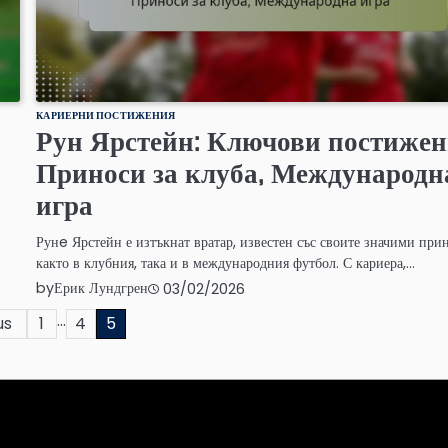
КАРИЕРНИ ПОСТИЖЕНИЯ
Рун Ярстейн: Ключови постижен
Приноси за клуба, Международн
игра
Рунe Ярстейн е изтъкнат вратар, известен със своите значими при
както в клубния, така и в международния футбол. С кариера,…
by
Ерик Лундгрен
03/02/2026
…
us
1
4
5