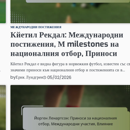
МЕЖДУНАРОДНИ ПОСТИЖЕНИЯ
Кйетил Рекдал: Международни
постижения, М milestones на
националния отбор, Приноси
Кйетил Рекдал е видна фигура в норвежкия футбол, известен със с
…
значими приноси към националния отбор и постиженията си в…
by
Ерик Лундгрен
05/02/2026