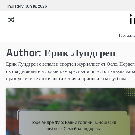
Skip
Thursday, Jun 18, 2026
to
content
Началн
Author:
Ерик Лундгрен
Ерик Лундгрен е запален спортен журналист от Осло, Норвеги
око за детайлите и любов към красивата игра, той вдъхва жи
празнувайки техните постижения и приноси към футбола.