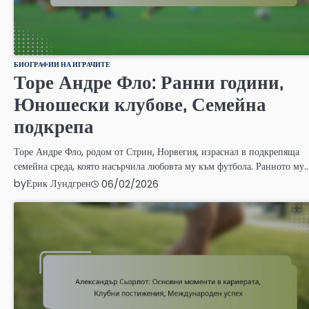
БИОГРАФИИ НА ИГРАЧИТЕ
Торе Андре Фло: Ранни години,
Юношески клубове, Семейна
подкрепа
Торе Андре Фло, родом от Стрин, Норвегия, израснал в подкрепяща
семейна среда, която насърчила любовта му към футбола. Ранното му
by
Ерик Лундгрен
06/02/2026